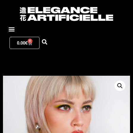
0
0.00
€