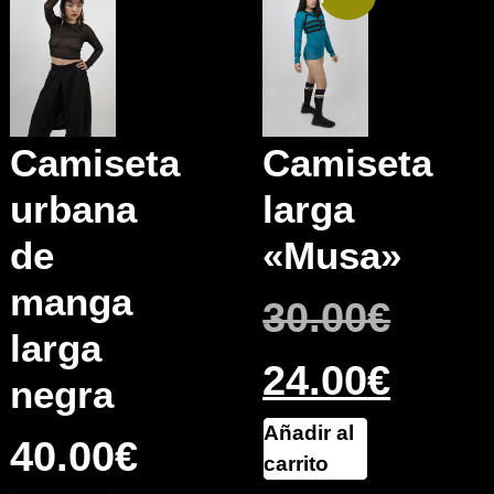
Camiseta
Camiseta
urbana
larga
de
«Musa»
manga
30.00
€
larga
24.00
€
negra
Añadir al
40.00
€
carrito