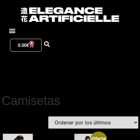
0
0.00
€
Camisetas
¡Oferta!