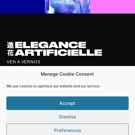
VEN A VERNOS
C/ Pere IV, 43 - Barcelona
Manage Cookie Consent
eleganceartificielle@eleganceartificielle.com
654480018
We use cookies to optimize our website and our service.
HORARIO
Atendemos Con Cita Previa
654480018
Accept
LEGAL
Política de privacidad
Dismiss
Términos y condiciones
Preferences
Política de cookies (UE)