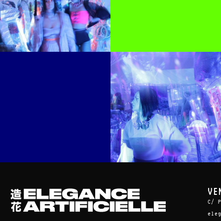
VE
C/ 
ele