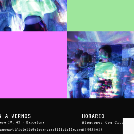
N A VERNOS
HORARIO
Atendemos Con Cita Pre
Pere IV, 43 - Barcelona
654480018
ganceartificielle@eleganceartificielle.com