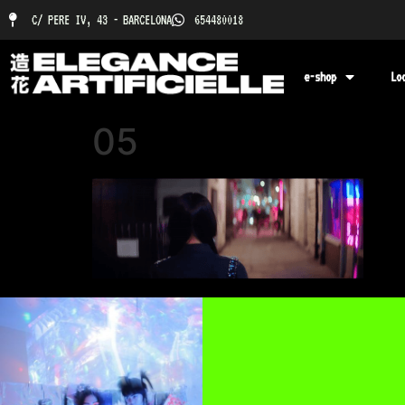
C/ PERE IV, 43 - BARCELONA
654480018
e-shop
Lo
05