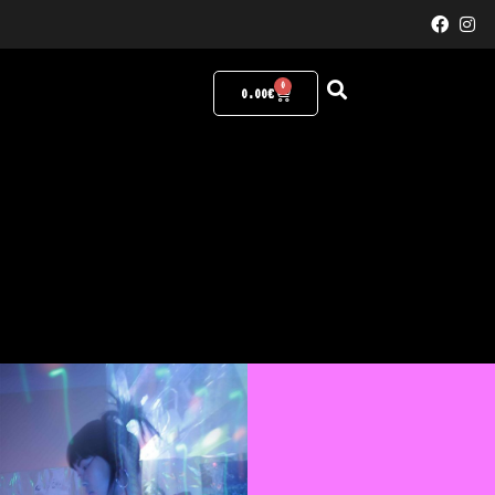
0
0.00
€