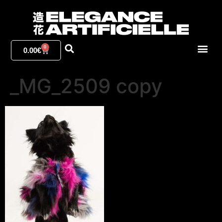
0
0.00
€
_MG_2509 copy