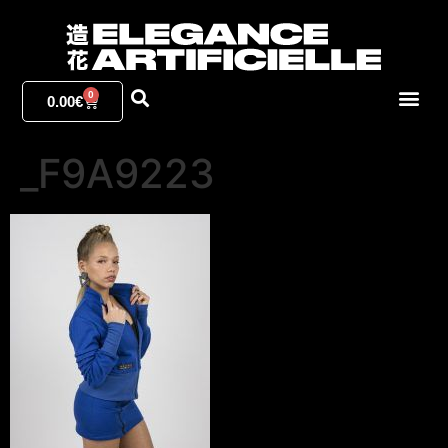
0
0.00
€
_F9A9223