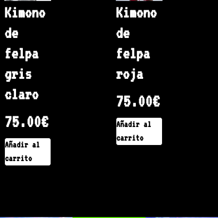
Kimono
Kimono
de
de
felpa
felpa
gris
roja
claro
75.00
€
75.00
€
Añadir al
carrito
Añadir al
carrito