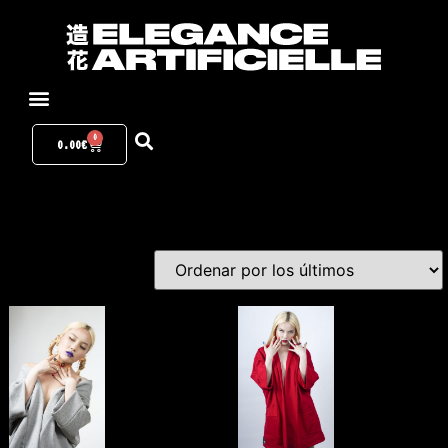
0
0.00
€